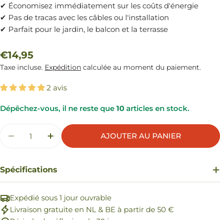
✔ Économisez immédiatement sur les coûts d'énergie
✔ Pas de tracas avec les câbles ou l'installation
✔ Parfait pour le jardin, le balcon et la terrasse
Prix
€14,95
Taxe incluse.
Expédition
calculée au moment du paiement.
régulier
2 avis
Dépêchez-vous, il ne reste que
10
articles en stock.
Quantité
AJOUTER AU PANIER
DIMINUER LA QUANTITÉ POUR CHAMPIGNON
AUGMENTER LA QUANTITÉ POUR CH
Spécifications
Expédié sous 1 jour ouvrable
Livraison gratuite en NL & BE à partir de 50 €