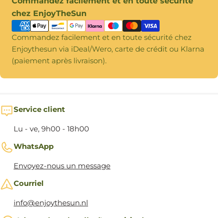
Commandez facilement et en toute sécurité
de
chez EnjoyTheSun
paiement
Commandez facilement et en toute sécurité chez
Enjoythesun via iDeal/Wero, carte de crédit ou Klarna
(paiement après livraison).
Service client
Lu - ve, 9h00 - 18h00
WhatsApp
Envoyez-nous un message
Courriel
info@enjoythesun.nl