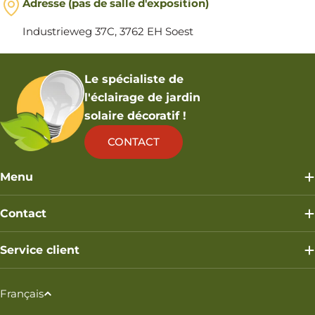
Adresse (pas de salle d'exposition)
Industrieweg 37C, 3762 EH Soest
Le spécialiste de
l'éclairage de jardin
solaire décoratif !
CONTACT
Menu
Contact
Service client
L
Français
a