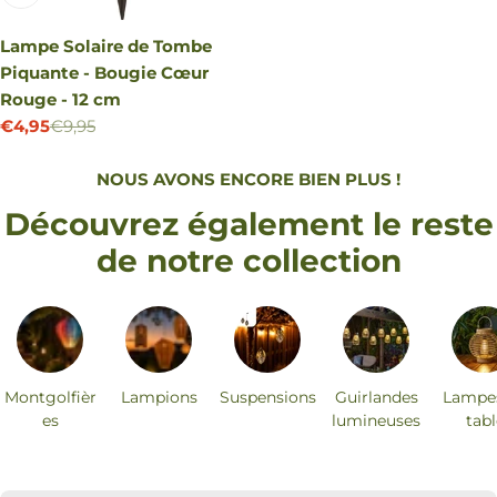
Lampe Solaire de Tombe
Piquante - Bougie Cœur
Rouge - 12 cm
€4,95
€9,95
Prix
Prix
de
régulier
NOUS AVONS ENCORE BIEN PLUS !
vente
Découvrez également le reste
de notre collection
Montgolfièr
Lampions
Suspensions
Guirlandes
Lampe
es
lumineuses
tabl