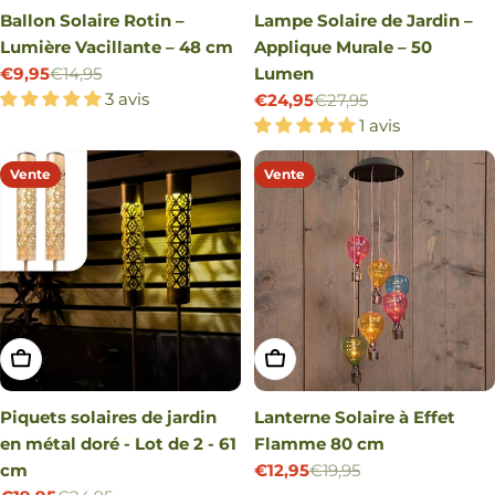
Ballon Solaire Rotin –
Lampe Solaire de Jardin –
Lumière Vacillante – 48 cm
Applique Murale – 50
€9,95
€14,95
Lumen
Prix
Prix
3 avis
€24,95
€27,95
Prix
Prix
1 avis
de
régulier
vente
de
régulier
Vente
Vente
vente
AJOUTER AU PANIER
AJOUTER AU PANIER
Piquets solaires de jardin
Lanterne Solaire à Effet
en métal doré - Lot de 2 - 61
Flamme 80 cm
cm
€12,95
€19,95
Prix
Prix