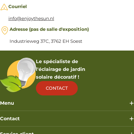
Courriel
info@enjoythesun.nl
Adresse (pas de salle d'exposition)
Industrieweg 37C, 3762 EH Soest
Le spécialiste de
l'éclairage de jardin
solaire décoratif !
CONTACT
Menu
Contact