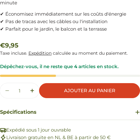
minute
✔ Économisez immédiatement sur les coûts d'énergie
✔ Pas de tracas avec les câbles ou l'installation
✔ Parfait pour le jardin, le balcon et la terrasse
Prix
€9,95
Taxe incluse.
Expédition
calculée au moment du paiement.
régulier
Dépêchez-vous, il ne reste que
4
articles en stock.
Quantité
AJOUTER AU PANIER
DIMINUER LA QUANTITÉ POUR BALLON SOLAI
AUGMENTER LA QUANTITÉ POUR BALL
Spécifications
Expédié sous 1 jour ouvrable
Livraison gratuite en NL & BE à partir de 50 €