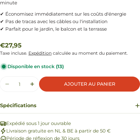
minute
✔ Économisez immédiatement sur les coûts d'énergie
✔ Pas de tracas avec les câbles ou l'installation
✔ Parfait pour le jardin, le balcon et la terrasse
Prix
€27,95
Taxe incluse.
Expédition
calculée au moment du paiement.
régulier
Disponible en stock
(13)
Quantité
AJOUTER AU PANIER
DIMINUER LA QUANTITÉ POUR LANTERNE SOL
AUGMENTER LA QUANTITÉ POUR LAN
Spécifications
Expédié sous 1 jour ouvrable
Livraison gratuite en NL & BE à partir de 50 €
Période de réflexion de 30 jours