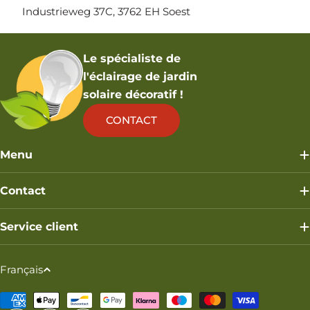
Industrieweg 37C, 3762 EH Soest
Le spécialiste de
l'éclairage de jardin
solaire décoratif !
CONTACT
Menu
Contact
Service client
L
Français
a
Modes
n