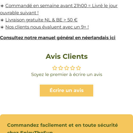
☀️
Commandé en semaine avant 21h00 = Livré le jour
ouvrable suivant !
☀️
Livraison gratuite NL & BE > 50 €
☀️
Nos clients nous évaluent avec un 9+ !
Consultez notre manuel général en néerlandais ici
Avis Clients
Soyez le premier à écrire un avis
Écrire un avis
Modes
Commandez facilement et en toute sécurité
de
chez EnjoyTheSun