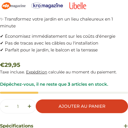
✨ Transformez votre jardin en un lieu chaleureux en 1
minute
✔ Économisez immédiatement sur les coûts d'énergie
✔ Pas de tracas avec les câbles ou l'installation
✔ Parfait pour le jardin, le balcon et la terrasse
Prix
€29,95
Taxe incluse.
Expédition
calculée au moment du paiement.
régulier
Dépêchez-vous, il ne reste que
3
articles en stock.
Quantité
AJOUTER AU PANIER
DIMINUER LA QUANTITÉ POUR LAMPION SOLA
AUGMENTER LA QUANTITÉ POUR LAM
Spécifications