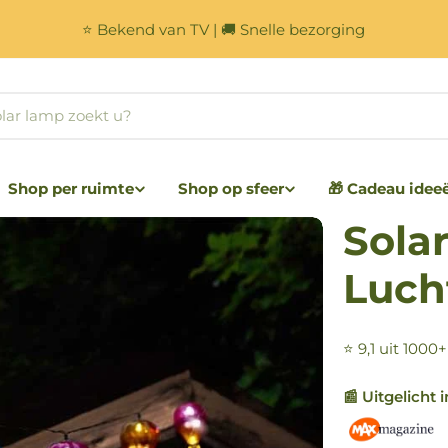
⭐ Bekend van TV | 🚚 Snelle bezorging
Shop per ruimte
Shop op sfeer
🎁 Cadeau idee
Sola
Luch
⭐ 9,1 uit 1000
📰 Uitgelicht i