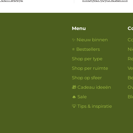
Menu
C
✨ Nieuw binnen
Co
⭐ Bestsellers
Ni
Shop per type
Re
Shop per ruimte
Ve
Shop op sfeer
Be
🎁 Cadeau ideeën
Ov
🔥 Sale
Bl
💡 Tips & inspiratie