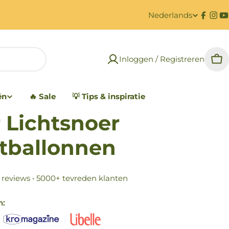
Nederlands
T
Faceb
Ins
Y
a
Inloggen / Registreren
a
Wi
l
ën
🔥 Sale
💡 Tips & inspiratie
r Lichtsnoer
tballonnen
+ reviews • 5000+ tevreden klanten
n: