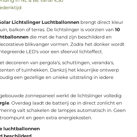
ending in NL & BE vanaf €50
edenktijd
Solar Lichtslinger Luchtballonnen
brengt direct kleur
tuin, balkon of terras. De lichtslinger is voorzien van
10
chtballonnen
die met de hand zijn beschilderd en
ecoratieve blikvanger vormen. Zodra het donker wordt
tegreerde LED's voor een sfeervol lichteffect.
et decoreren van pergola's, schuttingen, veranda's,
ytenten of tuinhekken. Dankzij het kleurrijke ontwerp
oudig een gezellige en unieke uitstraling in iedere
ngebouwde zonnepaneel werkt de lichtslinger volledig
rgie
. Overdag laadt de batterij op in direct zonlicht en
mering valt schakelen de lampjes automatisch in. Geen
stroompunt en geen extra energiekosten.
ke luchtballonnen
d beschilderd