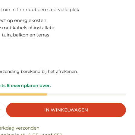
tuin in 1 minuut een sfeervolle plek
ect op energiekosten
met kabels of installatie
 tuin, balkon en terras
n modal
ere
erzending berekend bij het afrekenen.
chts
5
exemplaren over.
IN WINKELWAGEN
 VERLAGEN VOOR SOLAR LICHTSNOER LUCHT
AANTAL VERHOGEN VOOR SOLAR LICHTSNOE
erkdag verzonden