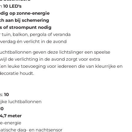
an
10 LED's
edig op zonne-energie
h aan bij schemering
s of stroompunt nodig
 tuin, balkon, pergola of veranda
overdag én verlicht in de avond
 luchtballonnen geven deze lichtslinger een speelse
rwijl de verlichting in de avond zorgt voor extra
Een leuke toevoeging voor iedereen die van kleurrijke en
decoratie houdt.
s:
10
ijke luchtballonnen
10
4,7 meter
e-energie
atische dag- en nachtsensor