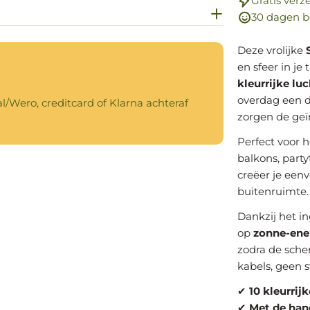
Gratis verz
30 dagen b
Deze vrolijke
en sfeer in je 
kleurrijke lu
overdag een d
al/Wero, creditcard of Klarna achteraf
zorgen de geïn
Perfect voor h
balkons, part
creëer je eenv
buitenruimte.
Dankzij het i
op
zonne-ene
zodra de sche
kabels, geen 
✔
10 kleurrij
✔
Met de han