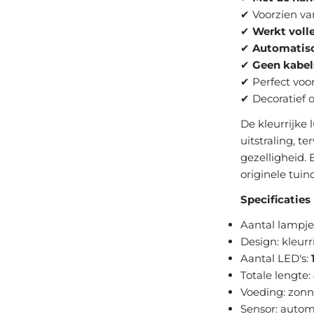
✔ Voorzien v
✔
Werkt voll
✔
Automatisc
✔
Geen kabel
✔ Perfect voor
✔ Decoratief 
De kleurrijke
uitstraling, te
gezelligheid. 
originele tuin
Specificaties
Aantal lampje
Design: kleurr
Aantal LED's:
Totale lengte:
Voeding: zonn
Sensor: autom