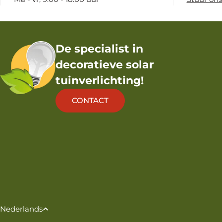
De specialist in
decoratieve solar
tuinverlichting!
CONTACT
T
Nederlands