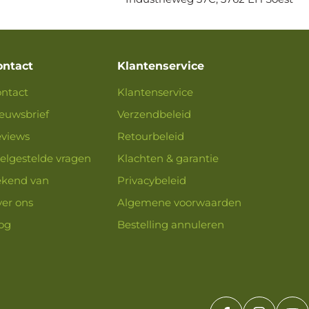
ontact
Klantenservice
ntact
Klantenservice
euwsbrief
Verzendbeleid
views
Retourbeleid
elgestelde vragen
Klachten & garantie
kend van
Privacybeleid
er ons
Algemene voorwaarden
og
Bestelling annuleren