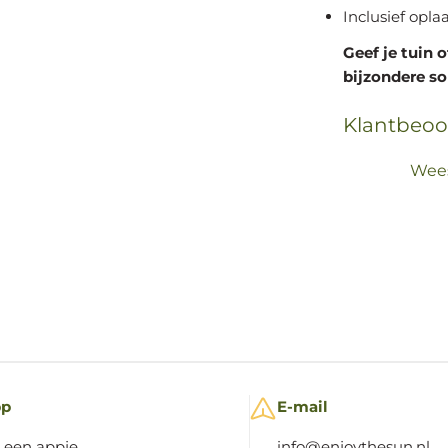
Inclusief opla
Geef je tuin 
bijzondere so
Klantbeoo
Wees
pp
E-mail
 een appje
info@enjoythesun.nl