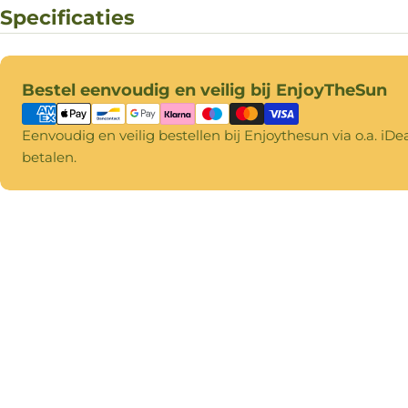
Specificaties
Betaalmethoden
Bestel eenvoudig en veilig bij EnjoyTheSun
Eenvoudig en veilig bestellen bij Enjoythesun via o.a. iDe
betalen.