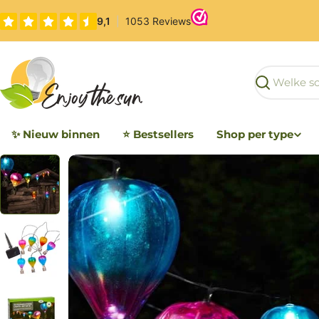
Overslaan
naar
inhoud
Zoeken
✨ Nieuw binnen
⭐ Bestsellers
Shop per type