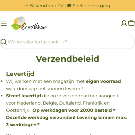
Overslaan
⭐ Bekend van TV | 🚚 Snelle bezorging
naar
inhoud
W
Zoeken
Verzendbeleid
Levertijd
Wij werken met een magazijn met
eigen voorraad
waardoor wij snel kunnen leveren!
Streef levertijd
die onze verzendpartner aangeeft
voor Nederland, België, Duitsland, Frankrijk en
Oostenrijk :
Op werkdagen voor 20:00 besteld =
Dezelfde werkdag verzonden! Levering binnen max.
3 werkdagen!*