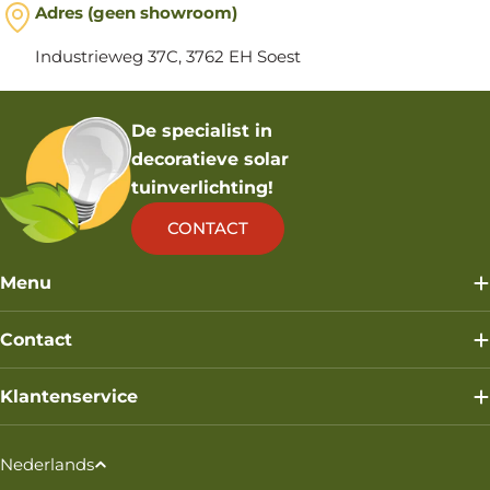
Adres (geen showroom)
Industrieweg 37C, 3762 EH Soest
De specialist in
decoratieve solar
tuinverlichting!
CONTACT
Menu
Contact
Klantenservice
T
Nederlands