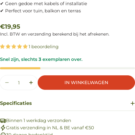
✔ Geen gedoe met kabels of installatie
✔ Perfect voor tuin, balkon en terras
Reguliere
€19,95
prijs
Incl. BTW en verzending berekend bij het afrekenen.
1 beoordeling
Snel zijn, slechts
3
exemplaren over.
Aantal
IN WINKELWAGEN
AANTAL VERLAGEN VOOR SOLAR LAMPION LA
AANTAL VERHOGEN VOOR SOLAR LAM
Specificaties
Binnen 1 werkdag verzonden
Gratis verzending in NL & BE vanaf €50
30 dagen bedenktijd