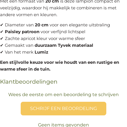
Met een formaat van
20 cm
is deze lampion compact en
veelzijdig, waardoor hij makkelijk te combineren is met
andere vormen en kleuren.
✔ Diameter van
20 cm
voor een elegante uitstraling
✔
Paisley patroon
voor verfijnd lichtspel
✔ Zachte apricot kleur voor warme sfeer
✔ Gemaakt van
duurzaam Tyvek materiaal
✔ Van het merk
Lumiz
Een stijlvolle keuze voor wie houdt van een rustige en
warme sfeer in de tuin.
Klantbeoordelingen
Wees de eerste om een beoordeling te schrijven
SCHRIJF EEN BEOORDELING
Geen items gevonden