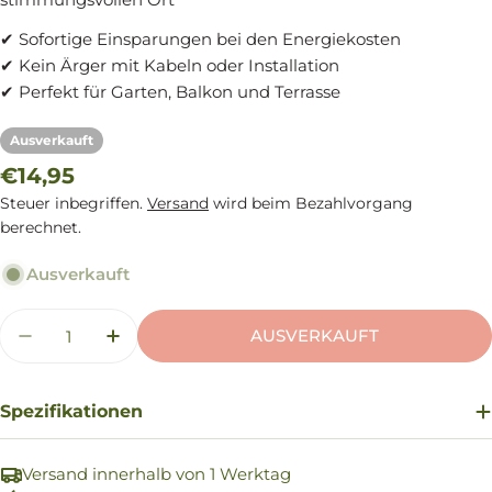
✔ Sofortige Einsparungen bei den Energiekosten
✔ Kein Ärger mit Kabeln oder Installation
✔ Perfekt für Garten, Balkon und Terrasse
Ausverkauft
Regulärer
€14,95
Preis
Steuer inbegriffen.
Versand
wird beim Bezahlvorgang
berechnet.
Ausverkauft
Menge
AUSVERKAUFT
MENGE FÜR TISCHLAMPE CIRCLE 30 CM - LU
MENGE FÜR TISCHLAMPE CIRCLE 30
Spezifikationen
Versand innerhalb von 1 Werktag