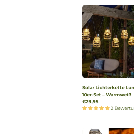
Solar Lichterkette Lu
10er-Set – Warmweiß
Regulärer
€29,95
Preis
2 Bewert