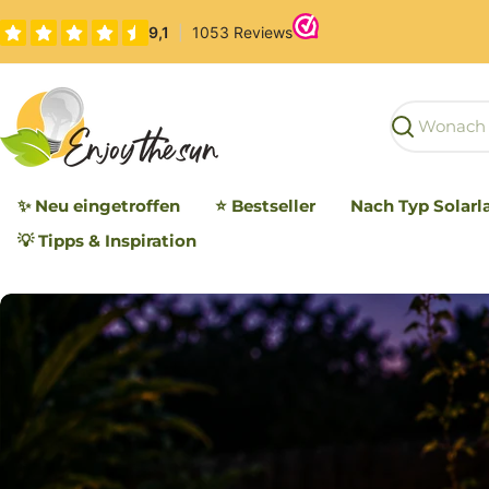
Zum
Inhalt
springen
Suchen
✨ Neu eingetroffen
⭐ Bestseller
Nach Typ Solar
💡 Tipps & Inspiration