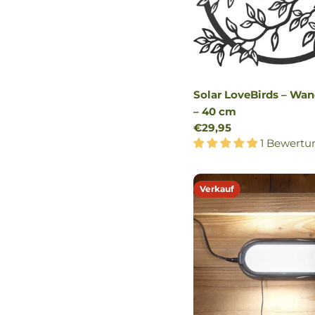
Solar LoveBirds – Wa
– 40 cm
Regulärer
€29,95
Preis
1 Bewertu
Verkauf