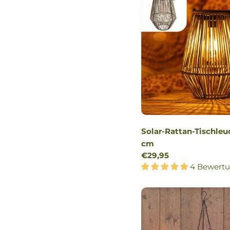
Solar-Rattan-Tischleu
cm
Regulärer
€29,95
Preis
4 Bewert