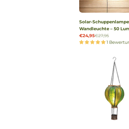
Solar-Schuppenlampe
Wandleuchte – 50 Lu
€24,95
€27,95
Verkaufspreis
Regulärer
1 Bewertu
Preis