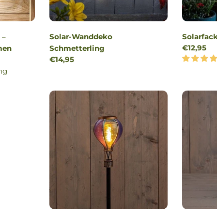
 –
Solar-Wanddeko
Solarfac
Reguläre
€12,95
men
Schmetterling
Preis
Regulärer
€14,95
Preis
ng