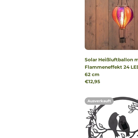
Solar Heißluftballon 
Flammeneffekt 24 LE
62 cm
Regulärer
€12,95
Preis
Ausverkauft