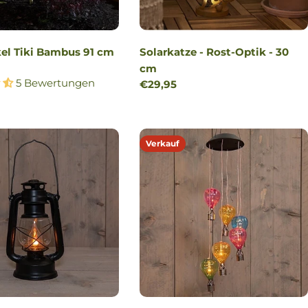
kel Tiki Bambus 91 cm
Solarkatze - Rost-Optik - 30
r
cm
5 Bewertungen
Regulärer
€29,95
Preis
Verkauf