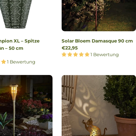
mpion XL – Spitze
Solar Bloem Damasque 90 cm
Regulärer
€22,95
ün – 50 cm
Preis
1 Bewertung
r
1 Bewertung