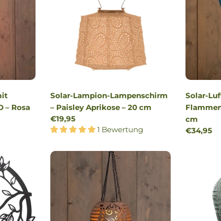
mit
Solar-Lampion-Lampenschirm
Solar-Luf
D – Rosa
– Paisley Aprikose – 20 cm
Flammene
Regulärer
€19,95
cm
Preis
1 Bewertung
Reguläre
€34,95
Preis