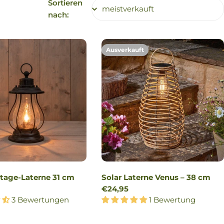
Sortieren
nach:
Ausverkauft
ntage-Laterne 31 cm
Solar Laterne Venus – 38 cm
r
Regulärer
€24,95
3 Bewertungen
Preis
1 Bewertung