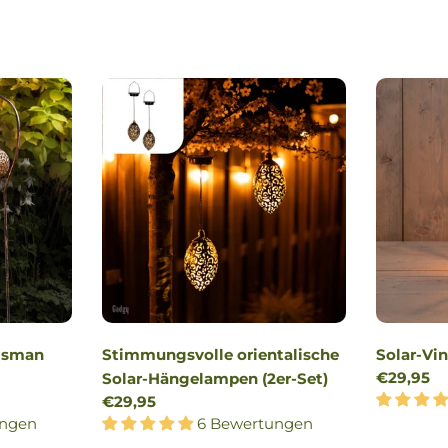
 Osman
Stimmungsvolle orientalische
Solar-Vi
Reguläre
€29,95
Solar-Hängelampen (2er-Set)
Preis
Regulärer
€29,95
ungen
Preis
6 Bewertungen