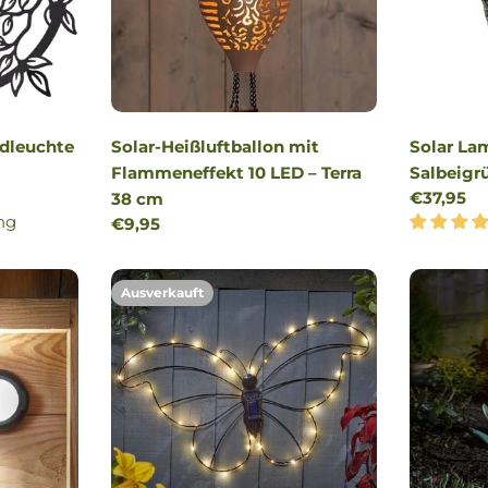
ndleuchte
Solar-Heißluftballon mit
Solar La
Flammeneffekt 10 LED – Terra
Salbeigr
Reguläre
€37,95
38 cm
ng
Preis
Regulärer
€9,95
Preis
Ausverkauft