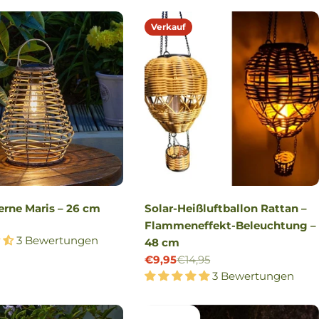
Verkauf
erne Maris – 26 cm
Solar-Heißluftballon Rattan –
r
Flammeneffekt-Beleuchtung –
3 Bewertungen
48 cm
€9,95
€14,95
Verkaufspreis
Regulärer
3 Bewertungen
Preis