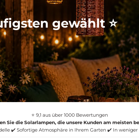
figsten gewählt ⭐
⭐ 9,1 aus über 1000 Bewertungen
en Sie die Solarlampen, die unsere Kunden am meisten be
lle ✔️ Sofortige Atmosphäre in Ihrem Garten ✔️ In weniger al