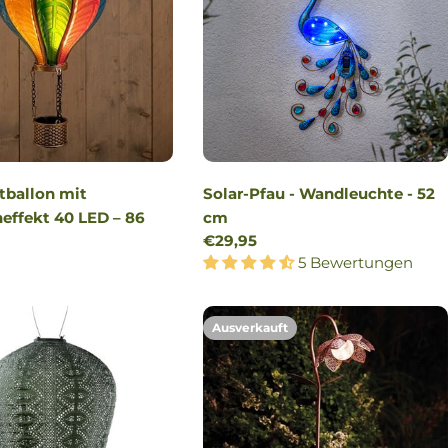
tballon mit
Solar-Pfau - Wandleuchte - 52
ffekt 40 LED – 86
cm
Regulärer
€29,95
Preis
5 Bewertungen
r
Ausverkauft