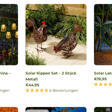
mina –
Solar Kippen Set – 2 Stück
Solar Lat
Reguläre
€19,95
Metall
Preis
Regulärer
€44,95
ungen
Preis
6 Bewertungen