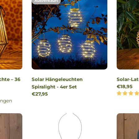
Ausverkauft
chte – 36
Solar Hängeleuchten
Solar-Lat
Reguläre
€18,95
Spiralight - 4er Set
Preis
Regulärer
€27,95
ungen
Preis