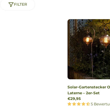
FILTER
Solar-Gartenstecker
Laterne – 2er-Set
Regulärer
€29,95
Preis
5 Bewert