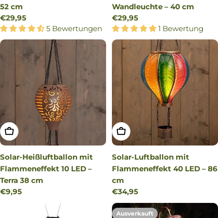
52 cm
Wandleuchte – 40 cm
Regulärer
€29,95
Regulärer
€29,95
Preis
5 Bewertungen
Preis
1 Bewertung
IN DEN WARENKORB LEGEN
IN DEN WARENKORB LEG
Solar-Heißluftballon mit
Solar-Luftballon mit
Flammeneffekt 10 LED –
Flammeneffekt 40 LED – 86
Terra 38 cm
cm
Regulärer
€9,95
Regulärer
€34,95
Preis
Preis
Ausverkauft