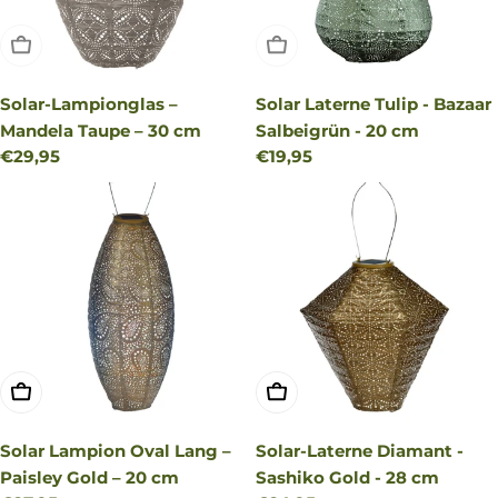
AUSVERKAUFT
AUSVERKAUFT
Solar-Lampionglas –
Solar Laterne Tulip - Bazaar
Mandela Taupe – 30 cm
Salbeigrün - 20 cm
Regulärer
€29,95
Regulärer
€19,95
Preis
Preis
IN DEN WARENKORB LEGEN
IN DEN WARENKORB LEG
Solar Lampion Oval Lang –
Solar-Laterne Diamant -
Paisley Gold – 20 cm
Sashiko Gold - 28 cm