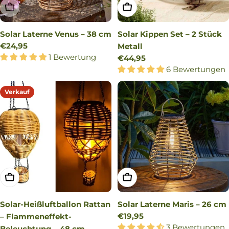
AUSVERKAUFT
IN DEN WARENKORB LEG
Solar Laterne Venus – 38 cm
Solar Kippen Set – 2 Stück
Regulärer
€24,95
Metall
Preis
1 Bewertung
Regulärer
€44,95
Preis
6 Bewertungen
Verkauf
IN DEN WARENKORB LEGEN
IN DEN WARENKORB LEG
Solar-Heißluftballon Rattan
Solar Laterne Maris – 26 cm
Regulärer
€19,95
– Flammeneffekt-
Preis
3 Bewertungen
Beleuchtung – 48 cm