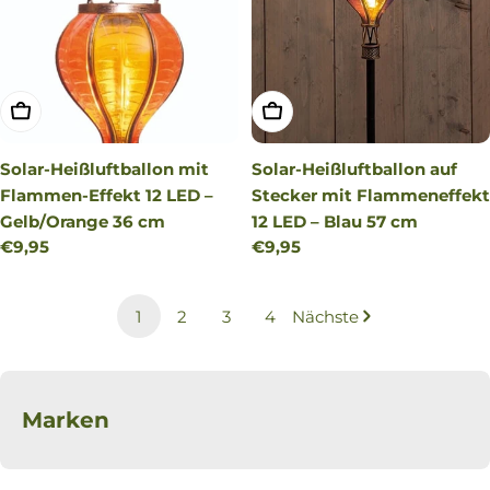
IN DEN WARENKORB LEGEN
IN DEN WARENKORB LEG
Solar-Heißluftballon mit
Solar-Heißluftballon auf
Flammen-Effekt 12 LED –
Stecker mit Flammeneffekt
Gelb/Orange 36 cm
12 LED – Blau 57 cm
Regulärer
€9,95
Regulärer
€9,95
Preis
Preis
1
2
3
4
Nächste
Marken