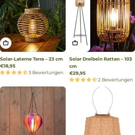
IN DEN WARENKORB LEGEN
IN DEN WARENKORB LEG
Solar-Laterne Terra – 23 cm
Solar Dreibein Rattan – 103
Regulärer
€18,95
cm
Preis
3 Bewertungen
Regulärer
€29,95
Preis
2 Bewertungen