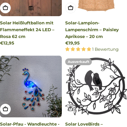
IN DEN WARENKORB LEGEN
IN DEN WARENKORB LEG
Solar Heißluftballon mit
Solar-Lampion-
Flammeneffekt 24 LED –
Lampenschirm – Paisley
Rosa 62 cm
Aprikose – 20 cm
Regulärer
€12,95
Regulärer
€19,95
Preis
Preis
1 Bewertung
Ausverkauft
IN DEN WARENKORB LEGEN
AUSVERKAUFT
Solar-Pfau - Wandleuchte -
Solar LoveBirds –