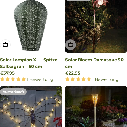
IN DEN WARENKORB LEGEN
AUSVERKAUFT
Solar Lampion XL – Spitze
Solar Bloem Damasque 90
Salbeigrün – 50 cm
cm
Regulärer
€37,95
Regulärer
€22,95
Preis
1 Bewertung
Preis
1 Bewertung
Ausverkauft