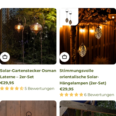
IN DEN WARENKORB LEGEN
IN DEN WARENKORB LEG
Solar-Gartenstecker Osman
Stimmungsvolle
Laterne – 2er-Set
orientalische Solar-
Regulärer
€29,95
Hängelampen (2er-Set)
Preis
5 Bewertungen
Regulärer
€29,95
Preis
6 Bewertungen