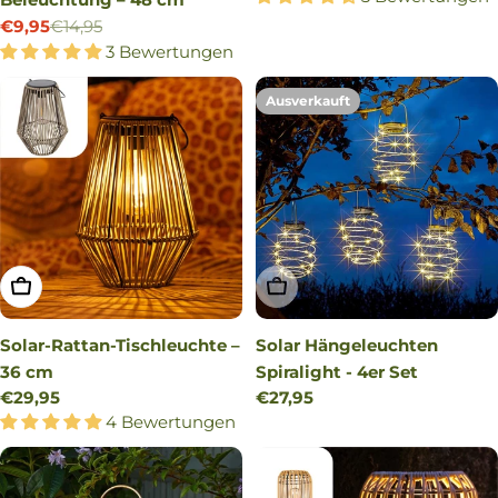
€9,95
€14,95
Verkaufspreis
Regulärer
3 Bewertungen
Preis
Ausverkauft
IN DEN WARENKORB LEGEN
AUSVERKAUFT
Solar-Rattan-Tischleuchte –
Solar Hängeleuchten
36 cm
Spiralight - 4er Set
Regulärer
€29,95
Regulärer
€27,95
Preis
4 Bewertungen
Preis