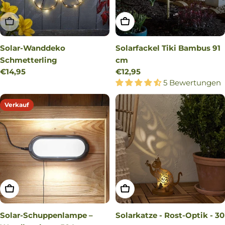
AUSVERKAUFT
IN DEN WARENKORB LEG
Solar-Wanddeko
Solarfackel Tiki Bambus 91
Schmetterling
cm
Regulärer
€14,95
Regulärer
€12,95
Preis
Preis
5 Bewertungen
Verkauf
IN DEN WARENKORB LEGEN
IN DEN WARENKORB LEG
Solar-Schuppenlampe –
Solarkatze - Rost-Optik - 30