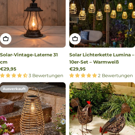
IN DEN WARENKORB LEGEN
IN DEN WARENKORB LEG
Solar-Vintage-Laterne 31
Solar Lichterkette Lumina –
cm
10er-Set – Warmweiß
Regulärer
€29,95
Regulärer
€29,95
Preis
3 Bewertungen
Preis
2 Bewertungen
Ausverkauft