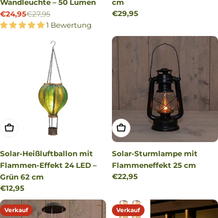
Wandleuchte – 50 Lumen
cm
Regulärer
€29,95
€24,95
€27,95
Verkaufspreis
Regulärer
Preis
1 Bewertung
Preis
IN DEN WARENKORB LEGEN
IN DEN WARENKORB LEG
Solar-Heißluftballon mit
Solar-Sturmlampe mit
Flammen-Effekt 24 LED –
Flammeneffekt 25 cm
Regulärer
€22,95
Grün 62 cm
Preis
Regulärer
€12,95
Preis
Verkauf
Verkauf