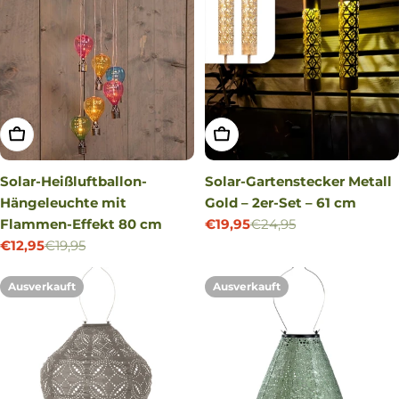
IN DEN WARENKORB LEGEN
IN DEN WARENKORB LEG
Solar-Heißluftballon-
Solar-Gartenstecker Metall
Hängeleuchte mit
Gold – 2er-Set – 61 cm
Flammen-Effekt 80 cm
€19,95
€24,95
Verkaufspreis
Regulärer
€12,95
€19,95
Preis
Verkaufspreis
Regulärer
Preis
Ausverkauft
Ausverkauft