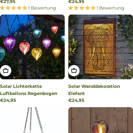
Regulärer
€27,95
Regulärer
€24,95
Preis
1 Bewertung
Preis
1 Bewertung
IN DEN WARENKORB LEGEN
IN DEN WARENKORB LEG
Solar Lichterkette
Solar Wanddekoration
Luftballons Regenbogen
Elefant
Regulärer
€24,95
Regulärer
€24,95
Preis
Preis