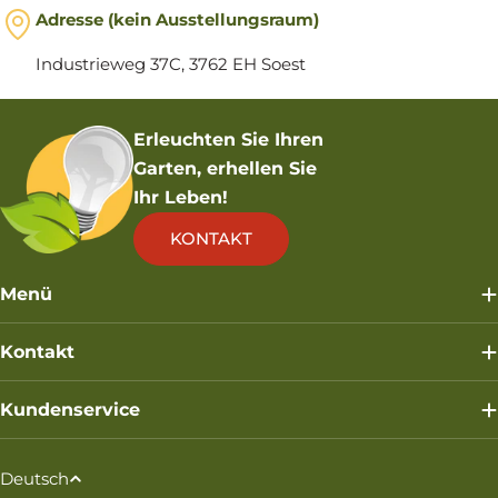
Adresse (kein Ausstellungsraum)
Industrieweg 37C, 3762 EH Soest
Erleuchten Sie Ihren
Garten, erhellen Sie
Ihr Leben!
KONTAKT
Menü
Kontakt
Kundenservice
S
Deutsch