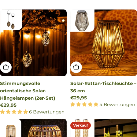
IN DEN WARENKORB LEGEN
IN DEN WARENKORB LEG
Stimmungsvolle
Solar-Rattan-Tischleuchte –
orientalische Solar-
36 cm
Regulärer
€29,95
Hängelampen (2er-Set)
Preis
4 Bewertungen
Regulärer
€29,95
Preis
6 Bewertungen
Verkauf