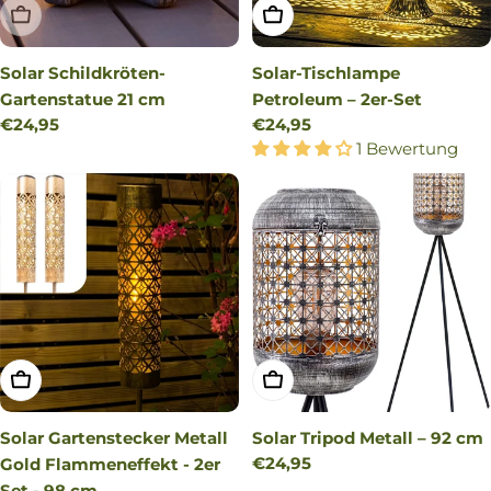
AUSVERKAUFT
IN DEN WARENKORB LEG
Solar Schildkröten-
Solar-Tischlampe
Gartenstatue 21 cm
Petroleum – 2er-Set
Regulärer
€24,95
Regulärer
€24,95
Preis
Preis
1 Bewertung
IN DEN WARENKORB LEGEN
IN DEN WARENKORB LEG
Solar Gartenstecker Metall
Solar Tripod Metall – 92 cm
Regulärer
€24,95
Gold Flammeneffekt - 2er
Preis
Set - 98 cm