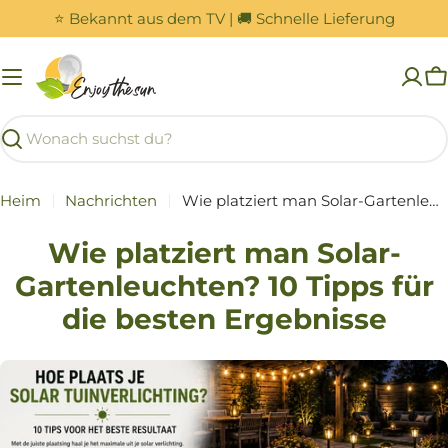
Zum
⭐ Bekannt aus dem TV | 🚚 Schnelle Lieferung
Inhalt
springen
W
Suchen
Heim
Nachrichten
Wie platziert man Solar-Gartenleuchten? 10 Tipps für die besten Ergebnisse
Wie platziert man Solar-
Gartenleuchten? 10 Tipps für
die besten Ergebnisse