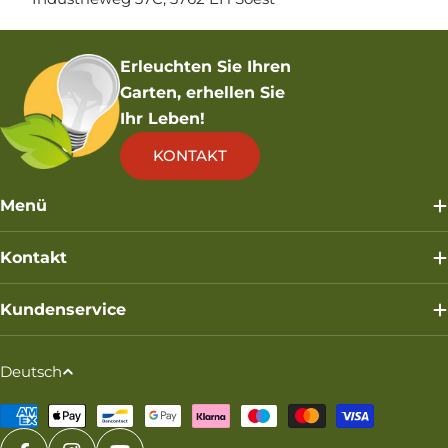
Erleuchten Sie Ihren
Garten, erhellen Sie
Ihr Leben!
KONTAKT
Menü
Kontakt
Kundenservice
S
Deutsch
p
Zahlungsmethoden
r